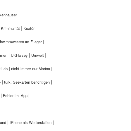
kenhäuser
|
|
Kriminalität
Kuaför
|
hwimmwesten im Flieger
|
|
|
ernen
UKHalsey
Umwelt
|
|
il ab
nicht immer nur Marina
|
|
e
turk. Seekarten berichtigen
|
|
Fehler iml-App
| i
|
land
Phone als Wetterstation