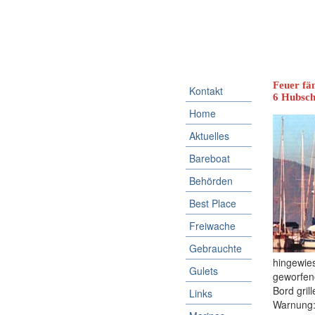
-
Feuer fä
Kontakt
6 Hubsch
Home
Aktuelles
Bareboat
Behörden
Best Place
Freiwache
Gebrauchte
hingewies
Gulets
geworfene
Bord gril
Links
Warnung: 