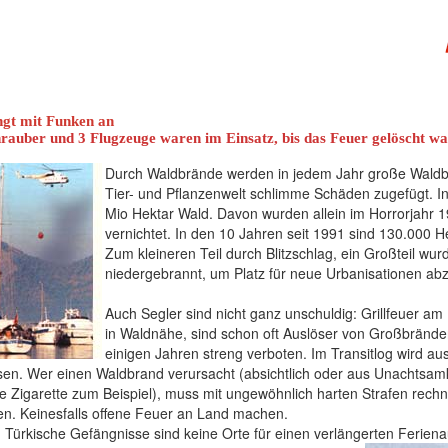
ngt mit Funken an
rauber und 3 Flugzeuge waren im Einsatz, bis das Feuer gelöscht w
Durch Waldbrände werden in jedem Jahr große Waldbe
Tier- und Pflanzenwelt schlimme Schäden zugefügt. In 
Mio Hektar Wald. Davon wurden allein im Horrorjahr 
vernichtet. In den 10 Jahren seit 1991 sind 130.000 
Zum kleineren Teil durch Blitzschlag, ein Großteil wur
niedergebrannt, um Platz für neue Urbanisationen ab
Auch Segler sind nicht ganz unschuldig: Grillfeuer a
in Waldnähe, sind schon oft Auslöser von Großbränd
einigen Jahren streng verboten. Im Transitlog wird au
en. Wer einen Waldbrand verursacht (absichtlich oder aus Unachtsamk
 Zigarette zum Beispiel), muss mit ungewöhnlich harten Strafen rechne
len. Keinesfalls offene Feuer an Land machen.
Türkische Gefängnisse sind keine Orte für einen verlängerten Ferienau