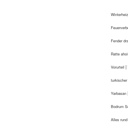
Winterhei
Feuerverb
Fender dr
Ratte ahoi
|
Vorurteil
turkische
Yarbasan
Bodrum Sc
Alles run