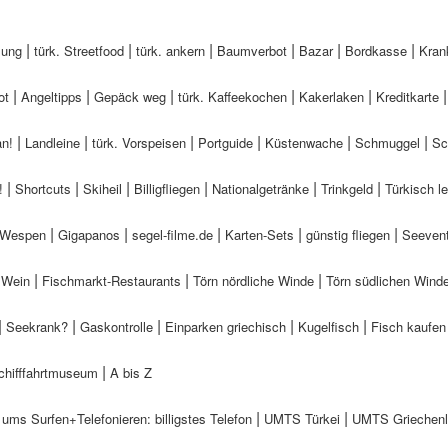
|
|
|
|
|
|
zung
türk. Streetfood
türk. ankern
Baumverbot
Bazar
Bordkasse
Kran
|
|
|
|
|
ot
Angeltipps
Gepäck weg
türk. Kaffeekochen
Kakerlaken
Kreditkarte
|
|
|
|
|
|
an!
Landleine
türk. Vorspeisen
Portguide
Küstenwache
Schmuggel
Sc
|
|
|
|
|
|
!
Shortcuts
Skiheil
Billigfliegen
National
getränke
Trinkgeld
Türkisch l
|
|
|
|
|
Wespen
Gigapanos
segel-filme.de
Karten-Sets
günstig fliegen
Seevent
|
|
|
r Wein
Fischmarkt-Restaurants
Törn nördliche Winde
Törn südlichen Wind
|
|
|
|
|
Seekrank?
Gaskontrolle
Einparken griechisch
Kugelfisch
Fisch kaufen
|
hifffahrtmuseum
A bis Z
|
|
d ums Surfen+Telefonieren:
billigstes Telefon
UMTS Türkei
UMTS Griechen