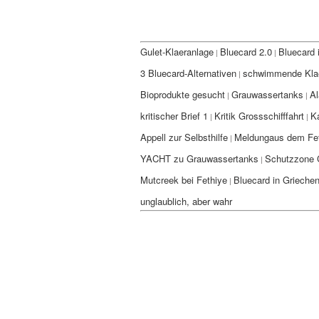
Gulet-Klaeranlage
Bluecard 2.0
Bluecard 
|
|
3 Bluecard-Alternativen
schwimmende Kla
|
Bioprodukte gesucht
Grauwassertanks
Al
|
|
kritischer Brief 1
Kritik Grossschifffahrt
K
|
|
Appell zur Selbsthilfe
Meldungaus dem Fet
|
YACHT zu Grauwassertanks
Schutzzone C
|
Mutcreek bei Fethiye
Bluecard in Grieche
|
unglaublich, aber wahr