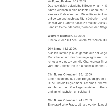
Wolfgang Krainer
, 10.9.2009
Das ist wirklich beispielhaft! Bevor wir am 
fuhren wir noch in eine beliebte Badebucht -
eine rote Kiste erkennen. Diese Kiste dient 
entleerten und auch das Ufer säuberten - groß
Ich war vor 4 Jahren das letzte Mal in Göcek u
Land im Gemeindehafen, zwischen den Stegen 
Wolfram Eichhorn
, 3.9.2009
Eine tolle Idee mit den Pollern. Wir sollten T
Dirk Nane
, 18.6.2009:
Also ich komme ja auch gerade aus der Gegen
Manschetten um den Stamm gelegt waren... wah
ich es allerdings, wenn die Chartercrews ihr
verbrennt, anstatt ihn in die nächste Marina
Chr. N. aus Offenbach
, 25.4.2009
Eine Riesenidee aus dem Bergsport: große S
Ruhe und die Segler mehr Sicherheit. Aber w
könnten so mehr Gastlieger anziehen... Aber 
und am einfachsten umsetzbar !!
Chr. N. aus Offenbach
, 24.4.2009
Eine praktische Frage: oftmals werden ja noch