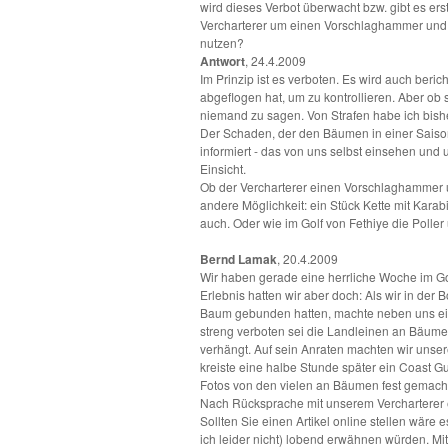
wird dieses Verbot überwacht bzw. gibt es e
Vercharterer um einen Vorschlaghammer und e
nutzen?
Antwort
, 24.4.2009
Im Prinzip ist es verboten. Es wird auch ber
abgeflogen hat, um zu kontrollieren. Aber o
niemand zu sagen. Von Strafen habe ich bishe
Der Schaden, der den Bäumen in einer Saison 
informiert - das von uns selbst einsehen und
Einsicht.
Ob der Vercharterer einen Vorschlaghammer un
andere Möglichkeit: ein Stück Kette mit Karab
auch. Oder wie im Golf von Fethiye die Polle
Bernd Lamak
, 20.4.2009
Wir haben gerade eine herrliche Woche im Gol
Erlebnis hatten wir aber doch: Als wir in de
Baum gebunden hatten, machte neben uns ein s
streng verboten sei die Landleinen an Bäumen
verhängt. Auf sein Anraten machten wir unse
kreiste eine halbe Stunde später ein Coast G
Fotos von den vielen an Bäumen fest gemach
Nach Rücksprache mit unserem Vercharterer e
Sollten Sie einen Artikel online stellen wär
ich leider nicht) lobend erwähnen würden. Mit