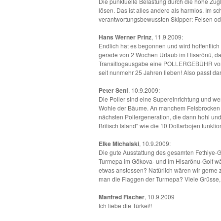
Die punktuelle Belastung durch die hohe Zugl
lösen. Das ist alles andere als harmlos. Im 
verantwortungsbewussten Skipper: Felsen od
Hans Werner Prinz
, 11.9.2009:
Endlich hat es begonnen und wird hoffentlich
gerade von 2 Wochen Urlaub im Hisarönü, d
Transitlogausgabe eine POLLERGEBÜHR von m
seit nunmehr 25 Jahren lieben! Also passt dar
Peter Senf
, 10.9.2009:
Die Poller sind eine Supereinrichtung und w
Wohle der Bäume. An manchem Felsbrocken war 
nächsten Pollergeneration, die dann hohl und
Britisch Island" wie die 10 Dollarbojen funktio
Elke Michalski
, 10.9.2009:
Die gute Ausstattung des gesamten Fethiye-Go
Turmepa im Gökova- und im Hisarönu-Golf wä
etwas anstossen? Natürlich wären wir gerne 
man die Flaggen der Turmepa? Viele Grüsse,
Manfred Fischer
, 10.9.2009
Ich liebe die Türkei!!