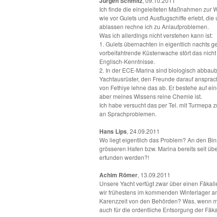
Jürgen Schmitz
, 09.10.2011
Ich finde die eingeleiteten Maßnahmen zur 
wie vor Gulets und Ausflugschiffe erlebt, di
ablassen rechne ich zu Anlaufproblemen.
Was ich allerdings nicht verstehen kann ist:
1. Gulets übernachten in eigentlich nachts
vorbeifahtrende Küstenwache stört das nich
Englisch-Kenntnisse.
2. In der ECE-Marina sind biologisch abbauba
Yachtausrüster, den Freunde darauf ansprach
von Fethiye lehne das ab. Er bestehe auf ein
aber meines Wissens reine Chemie ist.
Ich habe versucht das per Tel. mit Turmepa z
an Sprachproblemen.
Hans Lips
, 24.09.2011
Wo liegt eigentlich das Problem? An den Bi
grösseren Hafen bzw. Marina bereits seit üb
erfunden werden?!
Achim Römer
, 13.09.2011
Unsere Yacht verfügt zwar über einen Fäkali
wir frühestens im kommenden Winterlager anb
Karenzzeit von den Behörden? Was, wenn man d
auch für die ordentliche Entsorgung der Fäka