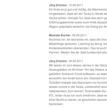
Jörg Drücker
, 10.09.2011
Ich finde es ja gut und richtig, die Meeres
-
hingewiesen, dass wir die Tanks in Göcek ab
Sache schien. Schade nur, dass das dann gen
Erfahrungsberichte sowie auch Kritik akzept
Region jedenfalls weiterhin viel Erfolg bei 
Mustafa Bucher
, 09.09.2011
Nochmal ich. Ich wünschte mir, dass die Deut
Misserfolge sprechen. Learning by doing. I
Kinderkrankheiten überwinden. Das ist auch
Pannen. Warten Sie ab: bald funktioniert alle
Jörg Drücker
, 09.09.2011
Wir waren im Juni dieses Jahres in der Göce
Absaugstation im W-lichen Teil des Hafens w
gefülltem Schlauch Druck aufbauen, so dass 
woraufhin der Inhalt durch den Überlauf ins 
Trotzdem klappte das Abpumpen nur kurzzeit
wieder zurück in die Tanks. Letztendlich wur
Hafenbecken! Zum kleinen Trost kostete die A
P.S.: leider muss ich noch erwähnen, dass 
einer Bucht zu leeren, so geschehen damals 
hereinkam.