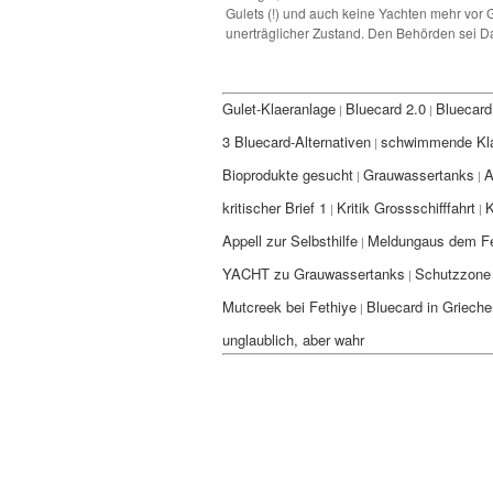
Gulets (!) und auch keine Yachten mehr vor 
unerträglicher Zustand. Den Behörden sei D
Gulet-Klaeranlage
Bluecard 2.0
Bluecard
|
|
3 Bluecard-Alternativen
schwimmende Kla
|
Bioprodukte gesucht
Grauwassertanks
A
|
|
kritischer Brief 1
Kritik Grossschifffahrt
K
|
|
Appell zur Selbsthilfe
Meldungaus dem Fe
|
YACHT zu Grauwassertanks
Schutzzone 
|
Mutcreek bei Fethiye
Bluecard in Griech
|
unglaublich, aber wahr