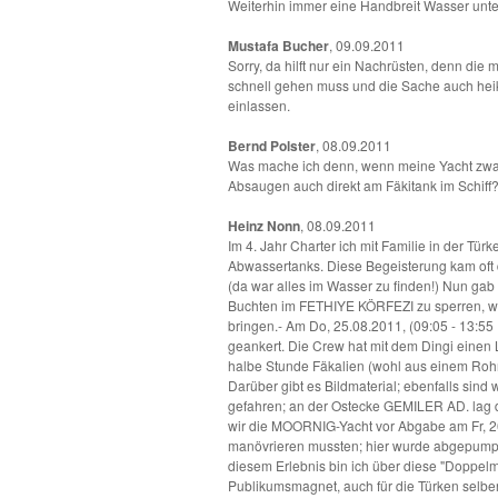
Weiterhin immer eine Handbreit Wasser unte
Mustafa Bucher
, 09.09.2011
Sorry, da hilft nur ein Nachrüsten, denn di
schnell gehen muss und die Sache auch heike
einlassen.
Bernd Polster
, 08.09.2011
Was mache ich denn, wenn meine Yacht zwar
Absaugen auch direkt am Fäkitank im Schiff
Heinz Nonn
, 08.09.2011
Im 4. Jahr Charter ich mit Familie in der Türk
Abwassertanks. Diese Begeisterung kam oft 
(da war alles im Wasser zu finden!) Nun gab
Buchten im FETHIYE KÖRFEZI zu sperren, wei
bringen.- Am Do, 25.08.2011, (09:05 - 13:5
geankert. Die Crew hat mit dem Dingi einen 
halbe Stunde Fäkalien (wohl aus einem Rohr)
Darüber gibt es Bildmaterial; ebenfalls sin
gefahren; an der Ostecke GEMILER AD. lag die
wir die MOORNIG-Yacht vor Abgabe am Fr, 2
manövrieren mussten; hier wurde abgepumpt - 
diesem Erlebnis bin ich über diese "Doppelm
Publikumsmagnet, auch für die Türken selber