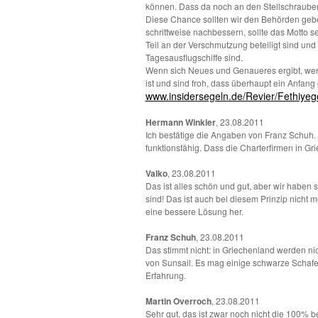
können. Dass da noch an den Stellschrauben n
Diese Chance sollten wir den Behörden geb
schrittweise nachbessern, sollte das Motto se
Teil an der Verschmutzung beteiligt sind und
Tagesausflugschiffe sind.
Wenn sich Neues und Genaueres ergibt, werde
ist und sind froh, dass überhaupt ein Anfan
www.insidersegeln.de/Revier/Fethiyego
Hermann Winkler
, 23.08.2011
Ich bestätige die Angaben von Franz Schuh.
funktionsfähig. Dass die Charterfirmen in Gr
Valko
, 23.08.2011
Das ist alles schön und gut, aber wir haben 
sind! Das ist auch bei diesem Prinzip nicht
eine bessere Lösung her.
Franz Schuh
, 23.08.2011
Das stimmt nicht: in Griechenland werden ni
von Sunsail. Es mag einige schwarze Schafe g
Erfahrung.
Martin Overroch
, 23.08.2011
Sehr gut, das ist zwar noch nicht die 100% be