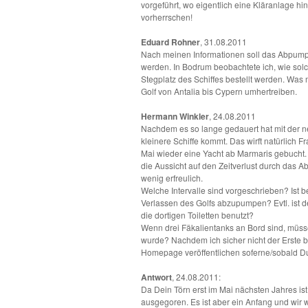
vorgeführt, wo eigentlich eine Kläranlage hi
vorherrschen!
Eduard Rohner
, 31.08.2011
Nach meinen Informationen soll das Abpum
werden. In Bodrum beobachtete ich, wie s
Stegplatz des Schiffes bestellt werden. Was
Golf von Antalia bis Cypern umhertreiben.
Hermann Winkler
, 24.08.2011
Nachdem es so lange gedauert hat mit der n
kleinere Schiffe kommt. Das wirft natürlich F
Mai wieder eine Yacht ab Marmaris gebucht.
die Aussicht auf den Zeitverlust durch da
wenig erfreulich.
Welche Intervalle sind vorgeschrieben? Ist b
Verlassen des Golfs abzupumpen? Evtl. ist d
die dortigen Toiletten benutzt?
Wenn drei Fäkalientanks an Bord sind, müsse
wurde? Nachdem ich sicher nicht der Erste 
Homepage veröffentlichen soferne/sobald D
Antwort
, 24.08.2011:
Da Dein Törn erst im Mai nächsten Jahres ist
ausgegoren. Es ist aber ein Anfang und wir