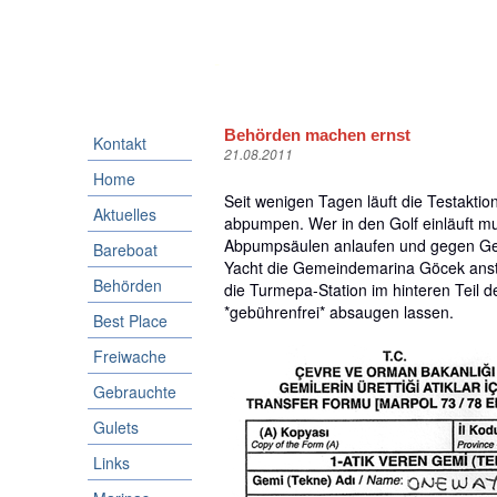
-
Behörden machen ernst
Kontakt
21.08.2011
Home
Seit wenigen Tagen läuft die Testakt
Aktuelles
abpumpen. Wer in den Golf einläuft mu
Abpumpsäulen anlaufen und gegen Gebü
Bareboat
Yacht die Gemeindemarina Göcek anste
Behörden
die Turmepa-Station im hinteren Teil 
*gebührenfrei* absaugen lassen.
Best Place
Freiwache
Gebrauchte
Gulets
Links