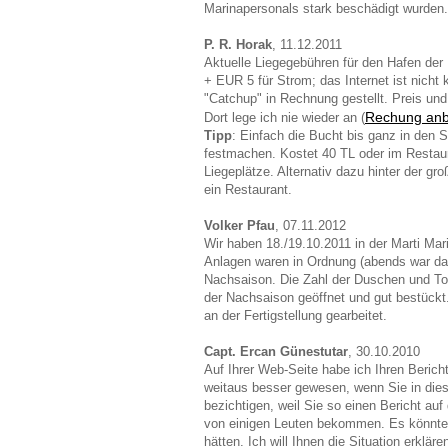
Marinapersonals stark beschädigt wurden.
P. R. Horak
, 11.12.2011
Aktuelle Liegegebühren für den Hafen der
+ EUR 5 für Strom; das Internet ist nicht
"Catchup" in Rechnung gestellt. Preis und
Rechung anb
Dort lege ich nie wieder an (
Tipp
: Einfach die Bucht bis ganz in den S
festmachen. Kostet 40 TL oder im Restau
Liegeplätze. Alternativ dazu hinter der g
ein Restaurant.
Volker Pfau
, 07.11.2012
Wir haben 18./19.10.2011 in der Marti Mari
Anlagen waren in Ordnung (abends war da
Nachsaison. Die Zahl der Duschen und Toile
der Nachsaison geöffnet und gut bestückt. 
an der Fertigstellung gearbeitet.
Capt. Ercan Günestutar
, 30.10.2010
Auf Ihrer Web-Seite habe ich Ihren Bericht
weitaus besser gewesen, wenn Sie in dieser
bezichtigen, weil Sie so einen Bericht au
von einigen Leuten bekommen. Es könnte v
hätten. Ich will Ihnen die Situation erkläre