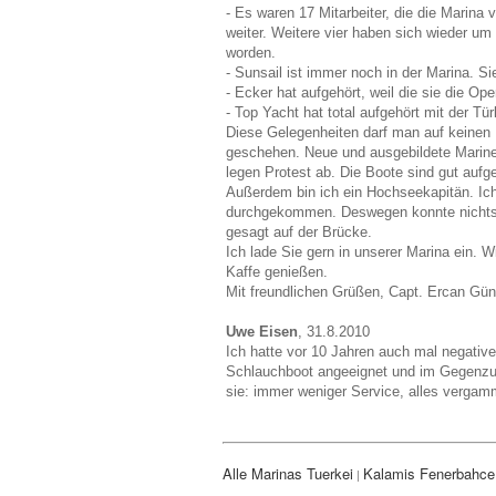
- Es waren 17 Mitarbeiter, die die Marina
weiter. Weitere vier haben sich wieder um
worden.
- Sunsail ist immer noch in der Marina. S
- Ecker hat aufgehört, weil die sie die O
- Top Yacht hat total aufgehört mit der Tür
Diese Gelegenheiten darf man auf keinen 
geschehen. Neue und ausgebildete Mariner
legen Protest ab. Die Boote sind gut aufg
Außerdem bin ich ein Hochseekapitän. Ich 
durchgekommen. Deswegen konnte nichts pa
gesagt auf der Brücke.
Ich lade Sie gern in unserer Marina ein.
Kaffe genießen.
Mit freundlichen Grüßen, Capt. Ercan Gün
Uwe Eisen
, 31.8.2010
Ich hatte vor 10 Jahren auch mal negati
Schlauchboot angeeignet und im Gegenzug
sie: immer weniger Service, alles vergam
Alle Marinas Tuerkei
Kalamis Fenerbahce
|