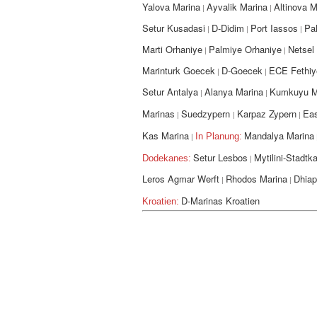
Yalova Marina
Ayvalik Marina
Altinova M
|
|
Setur Kusadasi
D-Didim
Port Iassos
Pa
|
|
|
Marti Orhaniye
Palmiye Orhaniye
Netsel
|
|
Marinturk Goecek
D-Goecek
ECE Fethiy
|
|
Setur Antalya
Alanya Marina
Kumkuyu M
|
|
Marinas
Suedzypern
Karpaz Zypern
Eas
|
|
|
Kas Marina
Mandalya Marina
In Planung:
|
Setur Lesbos
Mytilini-Stadtka
Dodekanes:
|
Leros Agmar Werft
Rhodos Marina
Dhiap
|
|
D-Marinas Kroatien
Kroatien: