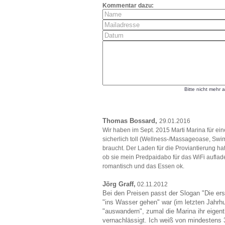
Kommentar dazu:
Bitte nicht mehr 
Thomas Bossard,
29.01.2016
Wir haben im Sept. 2015 Marti Marina für ein
sicherlich toll (Wellness-/Massageoase, Swi
braucht. Der Laden für die Proviantierung hat e
ob sie mein Predpaidabo für das WiFi auflad
romantisch und das Essen ok.
Jörg Graff,
02.11.2012
Bei den Preisen passt der Slogan "Die er
"ins Wasser gehen" war (im letzten Jahrh
"auswandern", zumal die Marina ihr eigent
vernachlässigt. Ich weiß von mindestens 