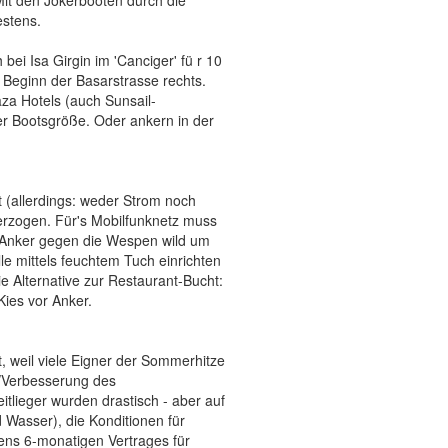
Mit den Jokerbooten durch die
estens.
i Isa Girgin im 'Canciger' fü r 10
Beginn der Basarstrasse rechts.
aza Hotels (auch Sunsail-
er Bootsgröße. Oder ankern in der
 (allerdings: weder Strom noch
berzogen. Für's Mobilfunknetz muss
 Anker gegen die Wespen wild um
le mittels feuchtem Tuch einrichten
e Alternative zur Restaurant-Bucht:
ies vor Anker.
t, weil viele Eigner der Sommerhitze
g/Verbesserung des
itlieger wurden drastisch - aber auf
 Wasser), die Konditionen für
ens 6-monatigen Vertrages für