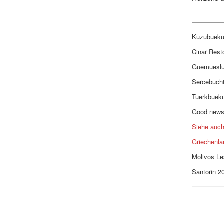
Kuzubueku
Cinar Rest
Guemuesl
Sercebuch
Tuerkbuek
Good new
Siehe auch
Griechenla
Molivos L
Santorin 2