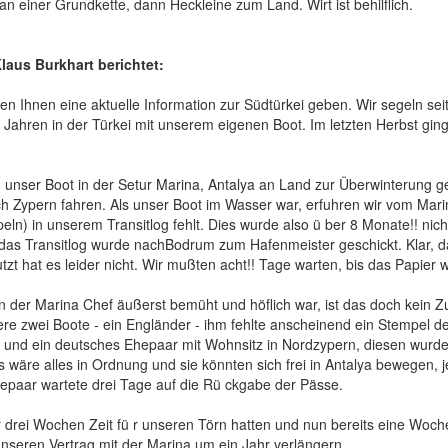
n einer Grundkette, dann Heckleine zum Land. Wirt ist behilflich.
laus Burkhart berichtet:
en Ihnen eine aktuelle Information zur Südtürkei geben. Wir segeln se
 3 Jahren in der Türkei mit unserem eigenen Boot. Im letzten Herbst g
 unser Boot in der Setur Marina, Antalya an Land zur Überwinterung ge
ch Zypern fahren. Als unser Boot im Wasser war, erfuhren wir vom Mar
eln) in unserem Transitlog fehlt. Dies wurde also ü ber 8 Monate!! nich
 das Transitlog wurde nachBodrum zum Hafenmeister geschickt. Klar, da
zt hat es leider nicht. Wir mußten acht!! Tage warten, bis das Papier w
 der Marina Chef äußerst bemüht und höflich war, ist das doch kein 
re zwei Boote - ein Engländer - ihm fehlte anscheinend ein Stempel de
) und ein deutsches Ehepaar mit Wohnsitz in Nordzypern, diesen wur
 wäre alles in Ordnung und sie könnten sich frei in Antalya bewegen, j
epaar wartete drei Tage auf die Rü ckgabe der Pässe.
r drei Wochen Zeit fü r unseren Törn hatten und nun bereits eine Woc
nseren Vertrag mit der Marina um ein Jahr verlängern.