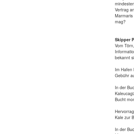
mindesten
Vertrag a
Marmaris 
mag?
Skipper P
Vom Törn,
Informatio
bekannt s
Im Hafen 
Gebühr au
In der Bu
Kaleucagi
Bucht mom
Hervorrag
Kale zur B
In der Buc