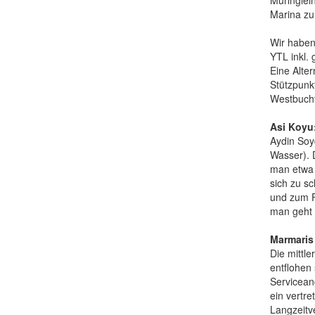
Muringlei
Marina zu
Wir haben
YTL inkl.
Eine Alter
Stützpunk
Westbucht
Asi Koyu
Aydin Soy
Wasser). 
man etwa 
sich zu sc
und zum Fr
man geht 
Marmaris
Die mittle
entflohen
Serviceang
ein vertr
Langzeitv