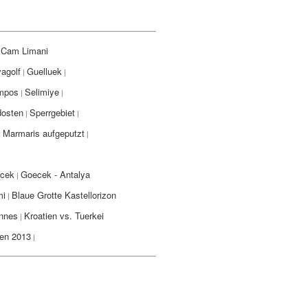
Cam Limani
|
agolf
Guelluek
|
|
mpos
Selimiye
|
|
dosten
Sperrgebiet
|
|
Marmaris aufgeputzt
|
|
ecek
Goecek - Antalya
|
i
Blaue Grotte Kastellorizon
|
nnes
Kroatien vs. Tuerkei
|
en 2013
|