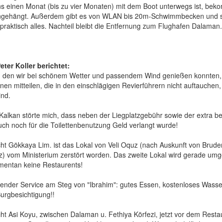
s einen Monat (bis zu vier Monaten) mit dem Boot unterwegs ist, bek
ngehängt. Außerdem gibt es von WLAN bis 20m-Schwimmbecken und s
praktisch alles. Nachteil bleibt die Entfernung zum Flughafen Dalam
eter Koller berichtet:
 den wir bei schönem Wetter und passendem Wind genießen konnten, 
nen mitteilen, die in den einschlägigen Revierführern nicht auftauchen,
ind.
Kalkan störte mich, dass neben der Liegplatzgebühr sowie der extra 
ch noch für die Toilettenbenutzung Geld verlangt wurde!
cht Gökkaya Lim. ist das Lokal von Veli Oquz (nach Auskunft von Bruder
z) vom Ministerium zerstört worden. Das zweite Lokal wird gerade umge
entan keine Restaurents!
ender Service am Steg von "Ibrahim": gutes Essen, kostenloses Wasser
urgbesichtigung!!
ht Asi Koyu, zwischen Dalaman u. Fethiya Körfezi, jetzt vor dem Resta