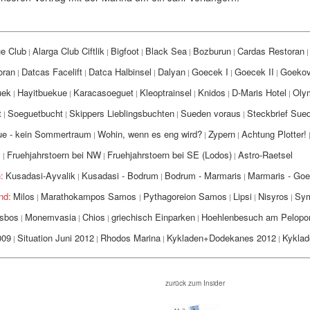
e Club
Alarga Club Ciftlik
Bigfoot
Black Sea
Bozburun
Cardas Restoran
|
|
|
|
|
oran
Datcas Facelift
Datca Halbinsel
Dalyan
Goecek I
Goecek II
Goekov
|
|
|
|
|
|
uek
Hayitbuekue
Karacasoeguet
Kleoptrainsel
Knidos
D-Maris Hotel
Oly
|
|
|
|
|
|
t
Soeguetbucht
Skippers Lieblingsbuchten
Sueden voraus
Steckbrief Sue
|
|
|
|
ue
- kein Sommertraum
Wohin, wenn es eng wird?
Zypern
Achtung Plotter!
|
|
|
s
Fruehjahrstoern bei NW
Fruehjahrstoern bei SE (Lodos)
Astro-Raetsel
|
|
|
:
Kusadasi-Ayvalik
Kusadasi - Bodrum
Bodrum - Marmaris
Marmaris - Go
|
|
|
nd:
Milos
Marathokampos Samos
Pythagoreion Samos
Lipsi
Nisyros
Sym
|
|
|
|
|
esbos
Monemvasia
Chios
griechisch Einparken
Hoehlenbesuch am Pelopo
|
|
|
|
009
Situation Juni 2012
Rhodos Marina
Kykladen+Dodekanes 2012
Kyklad
|
|
|
|
zurück zum Insider