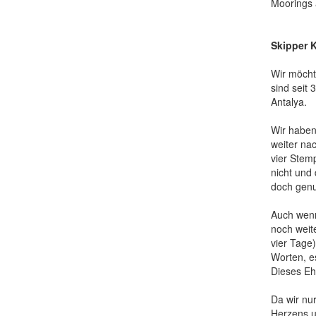
Moorings a
Skipper K
Wir möcht
sind seit
Antalya.
Wir haben
weiter na
vier Stemp
nicht und
doch genut
Auch wenn
noch weite
vier Tage
Worten, es
Dieses Eh
Da wir nu
Herzens u