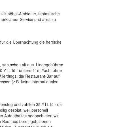
stikmöbel-Ambiente, fantastische
fmerksamer Service und alles zu
für die Übernachtung die herrliche
m, sah schon alt aus. Liegegebühren
50 YTL fü r unsere 11m Yacht ohne
llerdings: die Restaurant-Bar auf
ssen (z.B. keine internationalen
ensteg und zahlten 35 YTL fü r die
llig desolat, weil personell
en Aufenthaltes beobachteten wir
m Boot aus bereit gehaltenen