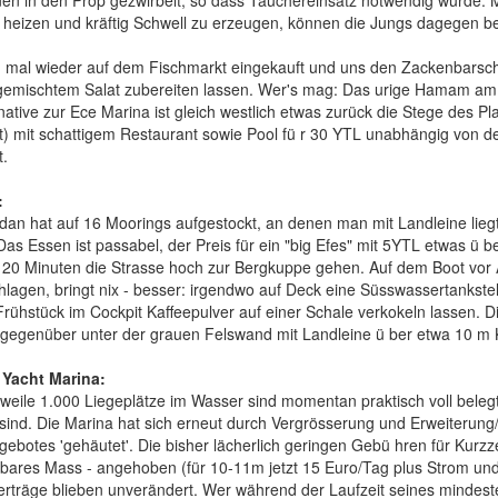
nen in den Prop gezwirbelt, so dass Tauchereinsatz notwendig wurde. 
 heizen und kräftig Schwell zu erzeugen, können die Jungs dagegen b
 mal wieder auf dem Fischmarkt eingekauft und uns den Zackenbarsch be
 gemischtem Salat zubereiten lassen. Wer's mag: Das urige Hamam am 
native zur Ece Marina ist gleich westlich etwas zurück die Stege des Pl
t) mit schattigem Restaurant sowie Pool fü r 30 YTL unabhängig von d
.
:
dan hat auf 16 Moorings aufgestockt, an denen man mit Landleine liegt
Das Essen ist passabel, der Preis für ein "big Efes" mit 5YTL etwas ü 
20 Minuten die Strasse hoch zur Bergkuppe gehen. Auf dem Boot vor
hlagen, bringt nix - besser: irgendwo auf Deck eine Süsswassertankstel
ühstück im Cockpit Kaffeepulver auf einer Schale verkokeln lassen. Di
gegenüber unter der grauen Felswand mit Landleine ü ber etwa 10 m K
 Yacht Marina:
rweile 1.000 Liegeplätze im Wasser sind momentan praktisch voll beleg
 sind. Die Marina hat sich erneut durch Vergrösserung und Erweiterun
ebotes 'gehäutet'. Die bisher lächerlich geringen Gebü hren für Kurzze
etbares Mass - angehoben (für 10-11m jetzt 15 Euro/Tag plus Strom und
erträge blieben unverändert. Wer während der Laufzeit seines mindest