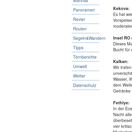
Marinas
Kekova:
Panoramen
Es hat wi
Revier
Vorspeise
moderaten 
Routen
Insel RO 
Segeln&Wandern
Dieses Ma
Tipps
Bucht für 
Törnberichte
Kalkan:
Umwelt
Wir trafen
unverschä
Wetter
Wasser, WC
dem Welle
Datenschutz
Getränke 
Fethiye:
In der Ec
Nacht alle
überbeset
vier krit