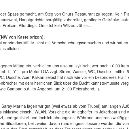
eder Spass gemacht, am Steg von Onurs Restaurant zu liegen. Kein Pla
nauswahl, Hauptgerichte sorgfältig zubereitet, gepflegte Getränke, au
Preisen. Allerdings: Onur ist kein Witzeerzähler...
(NW von Kastelorizon):
l nervte das Militär nicht mit Verscheuchungsversuchen und wir hatten 
uns alleine.
 gegen Mittag ein, verhielten uns also antizyklisch; wer nach 16.00 ka
mt: 11 YTL pro Meter LOA zzgl. Strom, Wasser, WC, Dusche - mithin 
, Dusche. Aber Kalkan selbst hat nach wie vor ein besonderes Flair. A
nbrecher mit dem herrlichen Blick über die Bucht kannste/musste verge
wie Campari o.ä. im Angebot, um 21.00 Feierabend...).
e Saray Marina lagen wir gut (weil etwas ab vom Trubel) am langen Auß
s inklusive einschl. WLAN. Vorsicht: die Anleghelfer im Jokerboat sind vö
zt, unorganisiert und fachlich ahnungslos. Während unseres zweitägig
ische Situationen, bei zweien davon (uns eingeschlossen) wurden die vo